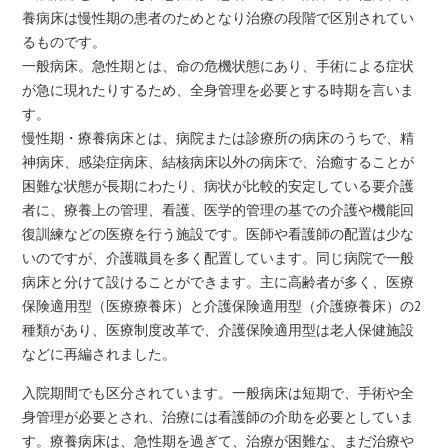
養病床は慢性期の患者のためとなり治療の段階で区別されてい
るものです。
一般病床。急性期とは、命の危機状態にあり、手術による症状
が急に現れたりするため、全身管理を必要とする時期を言いま
す。
慢性期・療養病床とは、病院または診療所の病床のうちで、精
神病床、感染症病床、結核病床以外の病床で、治癒することが
困難な状態が長期にわたり、病状が比較的安定している要介護
者に、療養上の管理、看護、医学的管理の基での介護や機能回
復訓練などの医療を行う施設です。医師や看護師の配置は少な
いのですが、介護職員を多く配置しています。同じ病院で一般
病床と分けて設けることができます。主に高齢者が多く、医療
保険適用型（医療療養床）と介護保険適用型（介護療養床）の2
種類があり、医療制度改革で、介護保険適用型は老人保健施設
などに再編されました。
入院期間でも区分されています。一般病床は短期で、手術や全
身管理が必要とされ、治療には看護師の介助を必要としていま
す。療養病床は、急性期を過ぎて、治療が困難な、まだ治療や