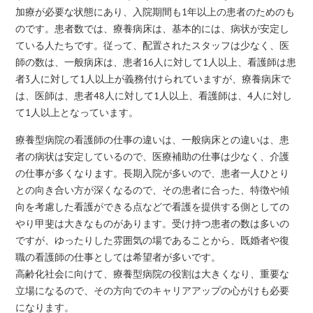
加療が必要な状態にあり、入院期間も1年以上の患者のためのも
のです。患者数では、療養病床は、基本的には、病状が安定し
ている人たちです。従って、配置されたスタッフは少なく、医
師の数は、一般病床は、患者16人に対して1人以上、看護師は患
者3人に対して1人以上が義務付けられていますが、療養病床で
は、医師は、患者48人に対して1人以上、看護師は、4人に対し
て1人以上となっています。
療養型病院の看護師の仕事の違いは、一般病床との違いは、患
者の病状は安定しているので、医療補助の仕事は少なく、介護
の仕事が多くなります。長期入院が多いので、患者一人ひとり
との向き合い方が深くなるので、その患者に合った、特徴や傾
向を考慮した看護ができる点などで看護を提供する側としての
やり甲斐は大きなものがあります。受け持つ患者の数は多いの
ですが、ゆったりした雰囲気の場であることから、既婚者や復
職の看護師の仕事としては希望者が多いです。
高齢化社会に向けて、療養型病院の役割は大きくなり、重要な
立場になるので、その方向でのキャリアアップの心がけも必要
になります。